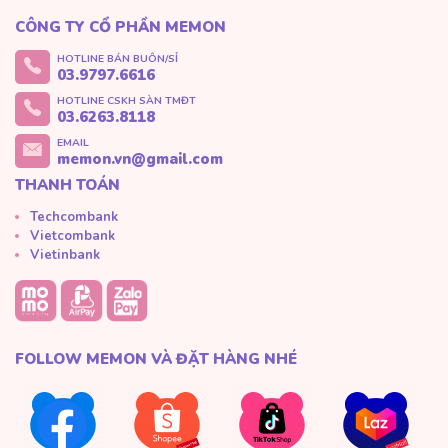
CÔNG TY CỔ PHẦN MEMON
HOTLINE BÁN BUÔN/SỈ
03.9797.6616
HOTLINE CSKH SÀN TMĐT
03.6263.8118
EMAIL
memon.vn@gmail.com
THANH TOÁN
Techcombank
Vietcombank
Vietinbank
FOLLOW MEMON VÀ ĐẶT HÀNG NHÉ