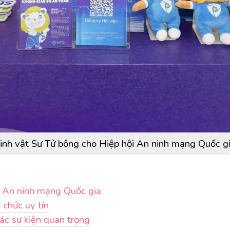
inh vật Sư Tử bông cho Hiệp hội An ninh mạng Quốc g
i An ninh mạng Quốc gia
 chức uy tín
ác sự kiện quan trọng