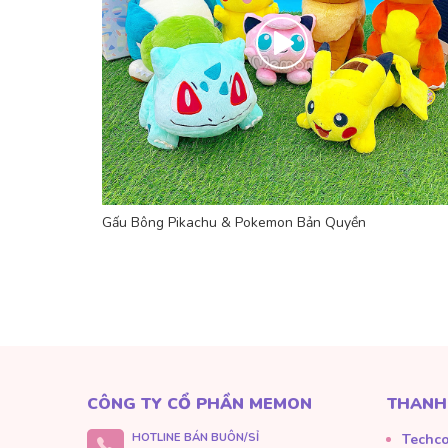
Gấu Bông Pikachu & Pokemon Bản Quyền
CÔNG TY CỔ PHẦN MEMON
THANH
HOTLINE BÁN BUÔN/SỈ
Techc