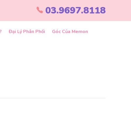
03.9697.8118
?
Đại Lý Phân Phối
Góc Của Memon