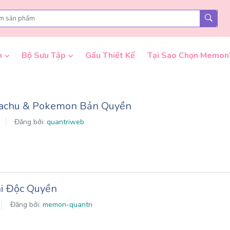
n
Bộ Sưu Tập
Gấu Thiết Kế
Tại Sao Chọn Memon
kachu & Pokemon Bản Quyền
Đăng bởi:
quantriweb
i Độc Quyền
Đăng bởi:
memon-quantri