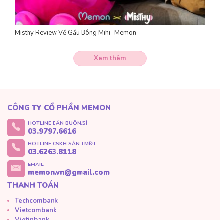
Misthy Review Về Gấu Bông Mihi- Memon
Xem thêm
CÔNG TY CỔ PHẦN MEMON
HOTLINE BÁN BUÔN/SỈ
03.9797.6616
HOTLINE CSKH SÀN TMĐT
03.6263.8118
EMAIL
memon.vn@gmail.com
THANH TOÁN
Techcombank
Vietcombank
Vietinbank