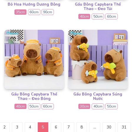
Bó Hoa Hướng Dương Bông
Gấu Bông Capybara Thể
Thao – Đeo Túi
35cm
60cm
90cm
40cm
50cm
60cm
Gấu Bông Capybara Thể
Gấu Bông Capybara Súng
Thao – Đeo Bóng
Nước
40cm
50cm
60cm
30cm
40cm
50cm
2
3
4
5
6
7
8
…
30
31