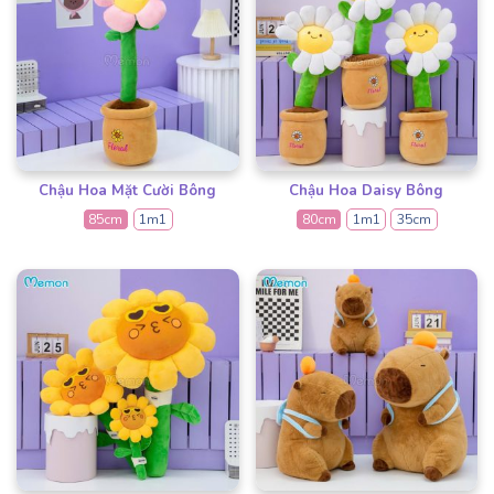
Chậu Hoa Mặt Cười Bông
Chậu Hoa Daisy Bông
85cm
1m1
80cm
1m1
35cm