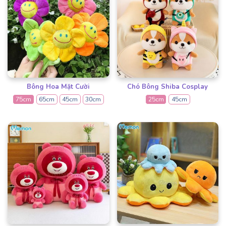
Bông Hoa Mặt Cười
Chó Bông Shiba Cosplay
75cm
65cm
45cm
30cm
25cm
45cm