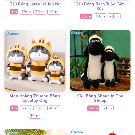
Gấu Bông Lotso Đỏ Mũ Nơ
Gấu Bông Bạch Tuộc Cảm
Xúc
1m
60cm
50cm
40cm
25cm
40cm
70cm
Mèo Hoàng Thượng Bông
Cừu Bông Shaun In The
Cosplay Ong
Sheep
1m
65cm
50cm
40cm
50cm
60cm
30cm