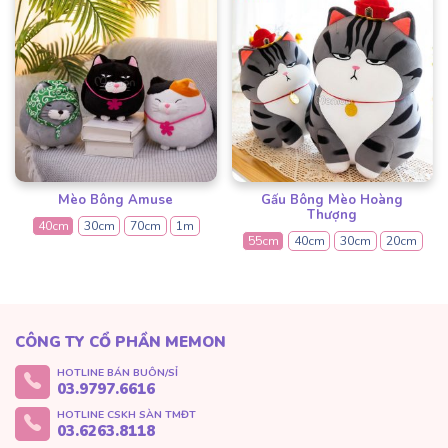
Mèo Bông Amuse
Gấu Bông Mèo Hoàng
Thượng
40cm
30cm
70cm
1m
55cm
40cm
30cm
20cm
CÔNG TY CỔ PHẦN MEMON
HOTLINE BÁN BUÔN/SỈ
03.9797.6616
HOTLINE CSKH SÀN TMĐT
03.6263.8118