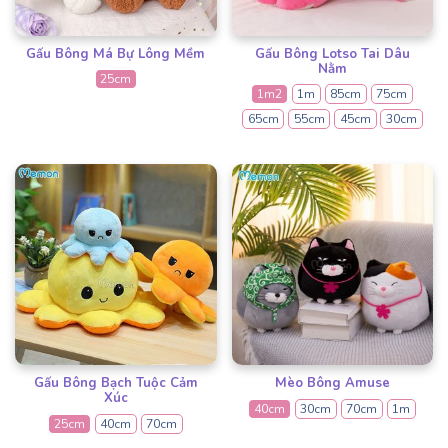
Gấu Bông Má Bự Lông Mềm
Gấu Bông Lotso Tai Dâu
Nằm
25cm
1m2
1m
85cm
75cm
65cm
55cm
45cm
30cm
Gấu Bông Bạch Tuộc Cảm
Mèo Bông Amuse
Xúc
40cm
30cm
70cm
1m
25cm
40cm
70cm