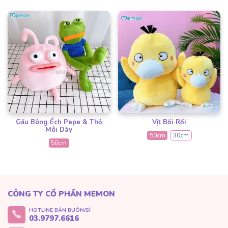
Gấu Bông Ếch Pepe & Thỏ
Vịt Bối Rối
Môi Dày
50cm
30cm
50cm
CÔNG TY CỔ PHẦN MEMON
HOTLINE BÁN BUÔN/SỈ
03.9797.6616