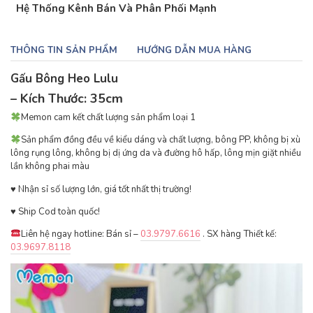
Hệ Thống Kênh Bán Và Phân Phối Mạnh
THÔNG TIN SẢN PHẨM
HƯỚNG DẪN MUA HÀNG
Gấu Bông Heo Lulu
– Kích Thước: 35
cm
Memon cam kết chất lượng sản phẩm loại 1
Sản phẩm đồng đều về kiểu dáng và chất lượng, bông PP, không bị xù
lông rụng lông, không bị dị ứng da và đường hô hấp, lông mịn giặt nhiều
lần không phai màu
♥ ️Nhận sỉ số lượng lớn, giá tốt nhất thị trường!
♥ ️Ship Cod toàn quốc!
Liên hệ ngay hotline: Bán sỉ –
03.9797.6616
. SX hàng Thiết kế:
03.9697.8118