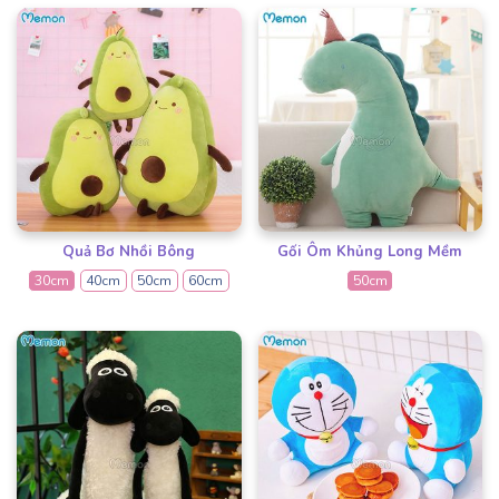
Quả Bơ Nhồi Bông
Gối Ôm Khủng Long Mềm
30cm
40cm
50cm
60cm
50cm