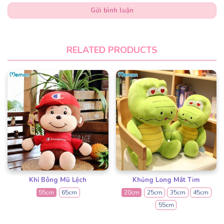
Gửi bình luận
RELATED PRODUCTS
Khỉ Bông Mũ Lệch
Khủng Long Mắt Tim
55cm
65cm
20cm
25cm
35cm
45cm
55cm