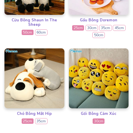
Cừu Bông Shaun In The
Gấu Bông Doremon
Sheep
25cm
30cm
35cm
45cm
50cm
60cm
50cm
Chó Bông Mắt Híp
Gối Bông Cảm Xúc
25cm
35cm
30cm