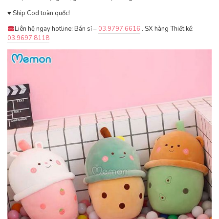
♥ ️Ship Cod toàn quốc!
Liên hệ ngay hotline: Bán sỉ –
03.9797.6616
. SX hàng Thiết kế:
03.9697.8118