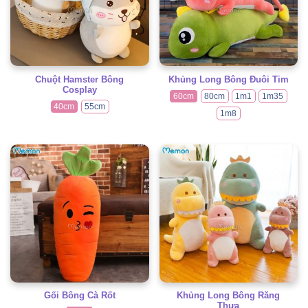
Chuột Hamster Bông
Khủng Long Bông Đuôi Tim
Cosplay
60cm
80cm
1m1
1m35
40cm
55cm
1m8
Gối Bông Cà Rốt
Khủng Long Bông Răng
Thưa