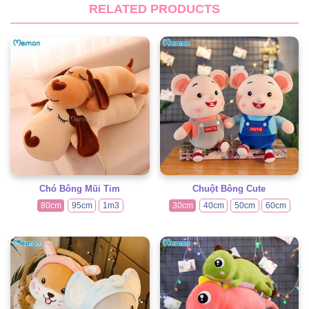
RELATED PRODUCTS
Chó Bông Mũi Tim
Chuột Bông Cute
80cm
95cm
1m3
30cm
40cm
50cm
60cm