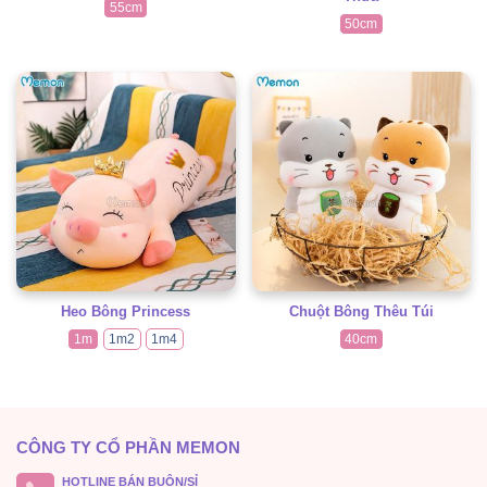
55cm
50cm
Heo Bông Princess
Chuột Bông Thêu Túi
1m
1m2
1m4
40cm
CÔNG TY CỔ PHẦN MEMON
HOTLINE BÁN BUÔN/SỈ