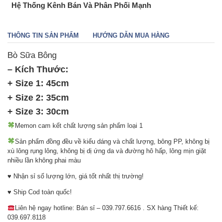
Hệ Thống Kênh Bán Và Phân Phối Mạnh
THÔNG TIN SẢN PHẨM
HƯỚNG DẪN MUA HÀNG
Bò Sữa Bông
– Kích Thước:
+ Size 1: 45cm
+ Size 2: 35cm
+ Size 3: 30cm
Memon cam kết chất lượng sản phẩm loại 1
Sản phẩm đồng đều về kiểu dáng và chất lượng, bông PP, không bị
xù lông rụng lông, không bị dị ứng da và đường hô hấp, lông mịn giặt
nhiều lần không phai màu
♥ ️Nhận sỉ số lượng lớn, giá tốt nhất thị trường!
♥ ️Ship Cod toàn quốc!
Liên hệ ngay hotline: Bán sỉ – 039.797.6616 . SX hàng Thiết kế:
039.697.8118