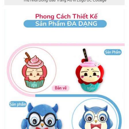
Thú Nhồi Bông Gấu Trắng Áo In Logo UC College