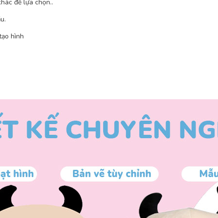
hác để lựa chọn..
u.
tạo hình