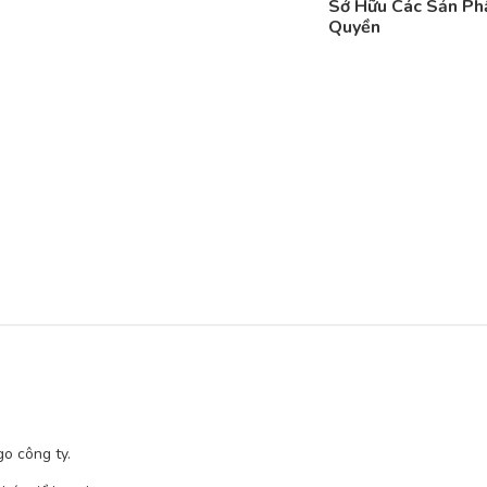
Sở Hữu Các Sản P
Quyền
go công ty.