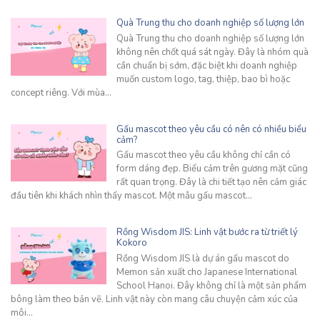
Quà Trung thu cho doanh nghiệp số lượng lớn
Quà Trung thu cho doanh nghiệp số lượng lớn
không nên chốt quá sát ngày. Đây là nhóm quà
cần chuẩn bị sớm, đặc biệt khi doanh nghiệp
muốn custom logo, tag, thiệp, bao bì hoặc
concept riêng. Với mùa…
Gấu mascot theo yêu cầu có nên có nhiều biểu
cảm?
Gấu mascot theo yêu cầu không chỉ cần có
form dáng đẹp. Biểu cảm trên gương mặt cũng
rất quan trọng. Đây là chi tiết tạo nên cảm giác
đầu tiên khi khách nhìn thấy mascot. Một mẫu gấu mascot…
Rồng Wisdom JIS: Linh vật bước ra từ triết lý
Kokoro
Rồng Wisdom JIS là dự án gấu mascot do
Memon sản xuất cho Japanese International
School Hanoi. Đây không chỉ là một sản phẩm
bông làm theo bản vẽ. Linh vật này còn mang câu chuyện cảm xúc của
môi…