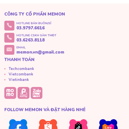
CÔNG TY CỔ PHẦN MEMON
HOTLINE BÁN BUÔN/SỈ
03.9797.6616
HOTLINE CSKH SÀN TMĐT
03.6263.8118
EMAIL
memon.vn@gmail.com
THANH TOÁN
Techcombank
Vietcombank
Vietinbank
FOLLOW MEMON VÀ ĐẶT HÀNG NHÉ