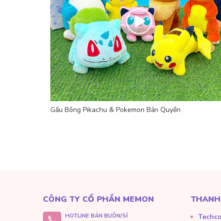
Gấu Bông Pikachu & Pokemon Bản Quyền
CÔNG TY CỔ PHẦN MEMON
THANH
HOTLINE BÁN BUÔN/SỈ
Techc