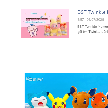
BST Twinkle 
8:57 | 06/07/2026
BST Twinkle Memon l
gối ôm Twinkle bánh