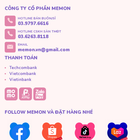
CÔNG TY CỔ PHẦN MEMON
HOTLINE BÁN BUÔN/SỈ
03.9797.6616
HOTLINE CSKH SÀN TMĐT
03.6263.8118
EMAIL
memon.vn@gmail.com
THANH TOÁN
Techcombank
Vietcombank
Vietinbank
FOLLOW MEMON VÀ ĐẶT HÀNG NHÉ