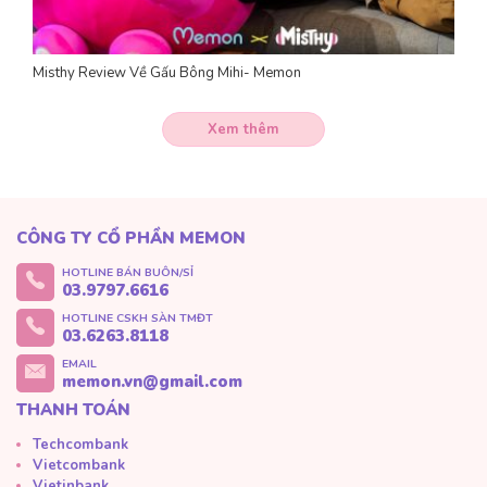
Misthy Review Về Gấu Bông Mihi- Memon
Xem thêm
CÔNG TY CỔ PHẦN MEMON
HOTLINE BÁN BUÔN/SỈ
03.9797.6616
HOTLINE CSKH SÀN TMĐT
03.6263.8118
EMAIL
memon.vn@gmail.com
THANH TOÁN
Techcombank
Vietcombank
Vietinbank