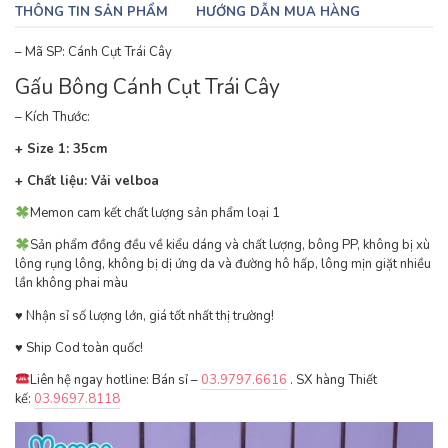
THÔNG TIN SẢN PHẨM
HƯỚNG DẪN MUA HÀNG
– Mã SP: Cánh Cụt Trái Cây
Gấu Bông Cánh Cụt Trái Cây
– Kích Thước:
+ Size 1: 35cm
+ Chất liệu: Vải velboa
Memon cam kết chất lượng sản phẩm loại 1
Sản phẩm đồng đều về kiểu dáng và chất lượng, bông PP, không bị xù
lông rụng lông, không bị dị ứng da và đường hô hấp, lông mịn giặt nhiều
lần không phai màu
♥ ️Nhận sỉ số lượng lớn, giá tốt nhất thị trường!
♥ ️Ship Cod toàn quốc!
Liên hệ ngay hotline: Bán sỉ –
03.9797.6616
. SX hàng Thiết
kế:
03.9697.8118