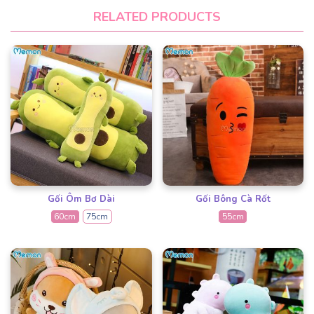
RELATED PRODUCTS
Gối Ôm Bơ Dài
Gối Bông Cà Rốt
60cm
75cm
55cm