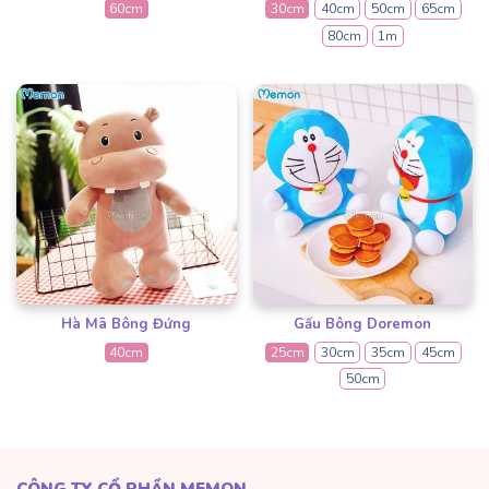
60cm
30cm
40cm
50cm
65cm
80cm
1m
Hà Mã Bông Đứng
Gấu Bông Doremon
40cm
25cm
30cm
35cm
45cm
50cm
CÔNG TY CỔ PHẦN MEMON