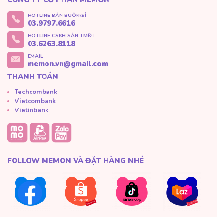
HOTLINE BÁN BUÔN/SỈ
03.9797.6616
HOTLINE CSKH SÀN TMĐT
03.6263.8118
EMAIL
memon.vn@gmail.com
THANH TOÁN
Techcombank
Vietcombank
Vietinbank
FOLLOW MEMON VÀ ĐẶT HÀNG NHÉ