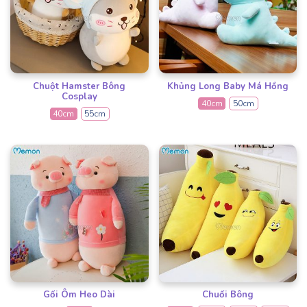
Chuột Hamster Bông
Khủng Long Baby Má Hồng
Cosplay
40cm
50cm
40cm
55cm
Gối Ôm Heo Dài
Chuối Bông