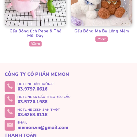
Gấu Bông Ếch Pepe & Thỏ
Gấu Bông Má Bự Lông Mềm
Môi Dày
25cm
50cm
CÔNG TY CỔ PHẦN MEMON
HOTLINE BÁN BUÔN/SỈ
03.9797.6616
HOTLINE SX GẤU THEO YÊU CẦU
03.5726.1988
HOTLINE CSKH SÀN TMĐT
03.6263.8118
EMAIL
memon.vn@gmail.com
THANH TOÁN