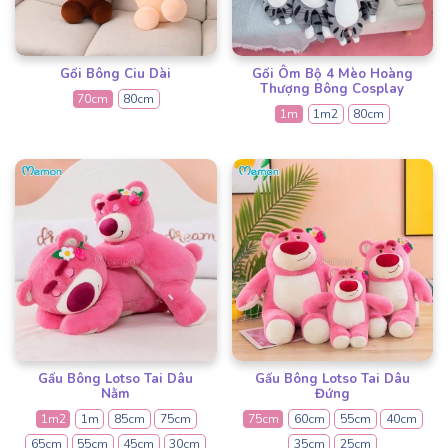
Gối Bông Ciu Dài
Gối Ôm Bộ 4 Mèo Hoàng
Thượng Bông Cosplay
70cm
80cm
1m
1m2
80cm
Gấu Bông Lotso Tai Dâu
Gấu Bông Lotso Tai Dâu
Nằm
Đứng
1m2
1m
85cm
75cm
75cm
60cm
55cm
40cm
65cm
55cm
45cm
30cm
35cm
25cm