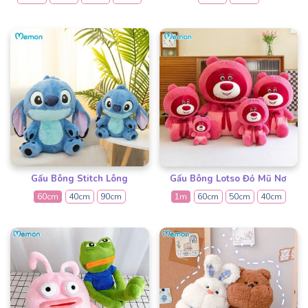
Gấu Bông Stitch Lông
Gấu Bông Lotso Đỏ Mũ Nơ
60cm
40cm
90cm
1m
60cm
50cm
40cm