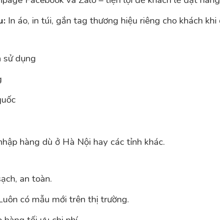
page Facebook và Zalo – tiện lợi để khách lẻ đặt hàn
u:
In áo, in túi, gắn tag thương hiệu riêng cho khách khi
h sử dụng
g
quốc
nhập hàng dù ở Hà Nội hay các tỉnh khác.
ạch, an toàn.
uôn có mẫu mới trên thị trường.