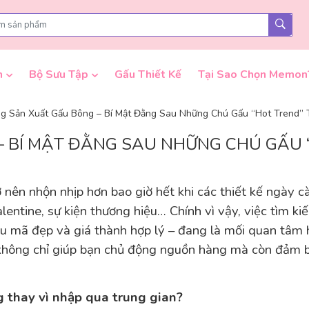
n
Bộ Sưu Tập
Gấu Thiết Kế
Tại Sao Chọn Memon
g Sản Xuất Gấu Bông – Bí Mật Đằng Sau Những Chú Gấu “Hot Trend” 
 BÍ MẬT ĐẰNG SAU NHỮNG CHÚ GẤU 
nên nhộn nhịp hơn bao giờ hết khi các thiết kế ngày c
valentine, sự kiện thương hiệu… Chính vì vậy, việc tìm 
u mã đẹp và giá thành hợp lý – đang là mối quan tâm h
hông chỉ giúp bạn chủ động nguồn hàng mà còn đảm bả
 thay vì nhập qua trung gian?