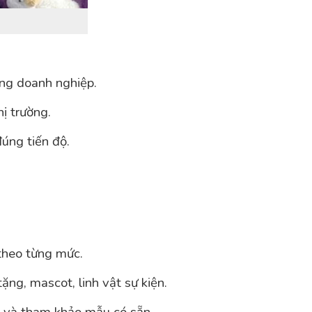
àng doanh nghiệp.
hị trường.
úng tiến độ.
theo từng mức.
ng, mascot, linh vật sự kiện.