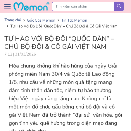
Skip to content
Trang chủ
Góc Của Memon
Tin Tức Memon
Tự Hào Với Bộ Đôi “Quốc Dân” – Chú Bộ Đội & Cô Gái Việt Nam
TỰ HÀO VỚI BỘ ĐÔI “QUỐC DÂN” –
CHÚ BỘ ĐỘI & CÔ GÁI VIỆT NAM
7:12 | 31/03/2026
Hòa chung không khí hào hùng của ngày Giải
phóng miền Nam 30/4 và Quốc tế Lao động
1/5, nhu cầu về những món quà tặng mang
đậm tinh thần dân tộc, niềm tự hào thương
hiệu Việt ngày càng tăng cao. Không chỉ là
một món đồ chơi, gấu bông chú bộ đội và cô
gái Việt Nam đã trở thành “đại sứ” văn hóa, gói
gọn tình yêu quê hương trong diện mạo đáng