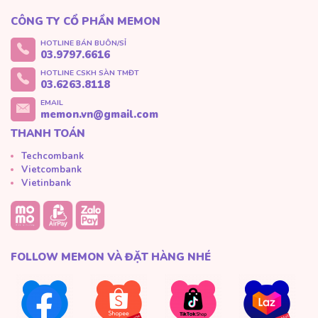
CÔNG TY CỔ PHẦN MEMON
HOTLINE BÁN BUÔN/SỈ
03.9797.6616
HOTLINE CSKH SÀN TMĐT
03.6263.8118
EMAIL
memon.vn@gmail.com
THANH TOÁN
Techcombank
Vietcombank
Vietinbank
FOLLOW MEMON VÀ ĐẶT HÀNG NHÉ