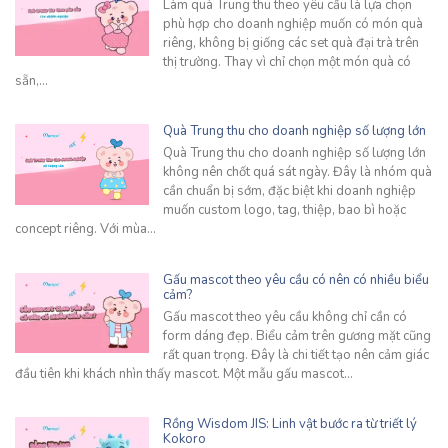
Làm quà Trung thu theo yêu cầu là lựa chọn
phù hợp cho doanh nghiệp muốn có món quà
riêng, không bị giống các set quà đại trà trên
thị trường. Thay vì chỉ chọn một món quà có
sẵn,…
Quà Trung thu cho doanh nghiệp số lượng lớn
Quà Trung thu cho doanh nghiệp số lượng lớn
không nên chốt quá sát ngày. Đây là nhóm quà
cần chuẩn bị sớm, đặc biệt khi doanh nghiệp
muốn custom logo, tag, thiệp, bao bì hoặc
concept riêng. Với mùa…
Gấu mascot theo yêu cầu có nên có nhiều biểu
cảm?
Gấu mascot theo yêu cầu không chỉ cần có
form dáng đẹp. Biểu cảm trên gương mặt cũng
rất quan trọng. Đây là chi tiết tạo nên cảm giác
đầu tiên khi khách nhìn thấy mascot. Một mẫu gấu mascot…
Rồng Wisdom JIS: Linh vật bước ra từ triết lý
Kokoro