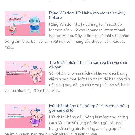
Rồng Wisdom JIS: Linh vật bước ra từ triết lý
Kokoro
Rồng Wisdom JIS là dự án gấu mascot do
Memon sản xuất cho Japanese International
School Hanoi. Đây không chỉ là một sản phẩm
bông làm theo bản vẽ. Linh vật này còn mang câu chuyện cảm xúc của
môi…
Top 5 sản phẩm cho nhà sách và khu vui chơi
dễ bán
Sản phẩm cho nhà sách và khu vui chơi không
chỉ cần đẹp mắt. Một sản phẩm dễ bán còn cần
dễ trưng bày, dễ tạo chú ý và phù hợp với hành
vi mua nhanh tại điểm bán. Với…
Hút chân không gấu bông: Cách Memon đóng
gói hạn chế lỗi
Hút chân không gấu bông là một trong những
cách Memon sử dụng để đóng gói các đơn
hàng số lượng lớn. Phương án này giúp sản
phẩm gọn hơn, hạn chế bụi bẩn và tối ưu quá trình vận…