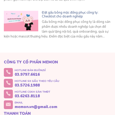
Đặt gấu bông mặc đồng phục công ty:
Checklist cho doanh nghiệp
Gấu bông mặc đồng phục công ty là dòng sản
phẩm được nhiều doanh nghiệp lựa chọn để
làm quà tặng nội bộ, quà onboarding, quà sự
kiện hoặc mascot thương hiệu. Điểm đặc biệt của mẫu gấu này nằm…
CÔNG TY CỔ PHẦN MEMON
HOTLINE BÁN BUÔN/SỈ
03.9797.6616
HOTLINE SX GẤU THEO YÊU CẦU
03.5726.1988
HOTLINE CSKH SÀN TMĐT
03.6263.8118
EMAIL
memon.vn@gmail.com
THANH TOÁN