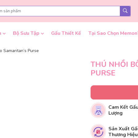
n
Bộ Sưu Tập
Gấu Thiết Kế
Tại Sao Chọn Memon
o Samaritan’s Purse
THÚ NHỒI B
PURSE
Cam Kết Gấu
Lượng
Sản Xuất Gấ
Thương Hiệu