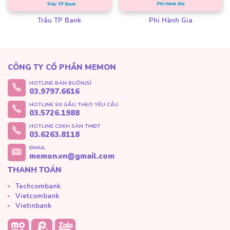
Trâu TP Bank
Phi Hành Gia
CÔNG TY CỔ PHẦN MEMON
HOTLINE BÁN BUÔN/SỈ
03.9797.6616
HOTLINE SX GẤU THEO YÊU CẦU
03.5726.1988
HOTLINE CSKH SÀN TMĐT
03.6263.8118
EMAIL
memon.vn@gmail.com
THANH TOÁN
Techcombank
Vietcombank
Vietinbank