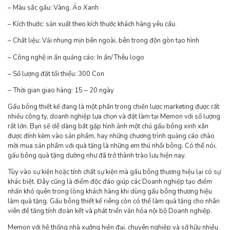
– Màu sắc gấu: Vàng, Áo Xanh
– Kích thước: sản xuất theo kích thước khách hàng yêu cầu.
– Chất liệu: Vải nhung mịn bên ngoài, bên trong độn gòn tạo hình
– Công nghệ in ấn quảng cáo: In ấn/Thêu logo
– Số lượng đặt tối thiểu: 300 Con
– Thời gian giao hàng: 15 – 20 ngày
Gấu bông thiết kế đang là một phần trong chiến lược marketing được rất
nhiều công ty, doanh nghiệp lựa chọn và đặt làm tại Memon với số lượng
rất lớn. Bạn sẽ dễ dàng bắt gặp hình ảnh một chú gấu bông xinh xắn
được đính kèm vào sản phẩm, hay những chương trình quảng cáo chào
mời mua sản phẩm với quà tặng là những em thú nhồi bông. Có thể nói,
gấu bông quà tặng dường như đã trở thành trào lưu hiện nay.
Tùy vào sự kiện hoặc tính chất sự kiện mà gấu bông thương hiệu lại có sự
khác biệt. Đây cũng là điểm độc đáo giúp các Doanh nghiệp tạo điểm
nhấn khó quên trong lòng khách hàng khi dùng gấu bông thương hiệu
làm quà tặng. Gấu bông thiết kế riêng còn có thể làm quà tặng cho nhân
viên để tăng tính đoàn kết và phát triển văn hóa nội bộ Doanh nghiệp.
Memon với hệ thống nhà xưởng hiện đại, chuyên nghiệp và sở hữu nhiều