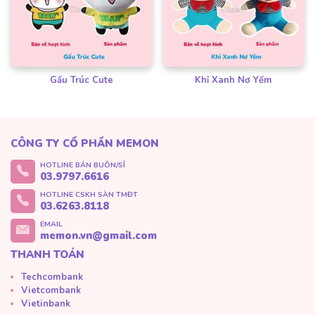
Gấu Trúc Cute
Khỉ Xanh Nơ Yếm
CÔNG TY CỔ PHẦN MEMON
HOTLINE BÁN BUÔN/SỈ
03.9797.6616
HOTLINE CSKH SÀN TMĐT
03.6263.8118
EMAIL
memon.vn@gmail.com
THANH TOÁN
Techcombank
Vietcombank
Vietinbank