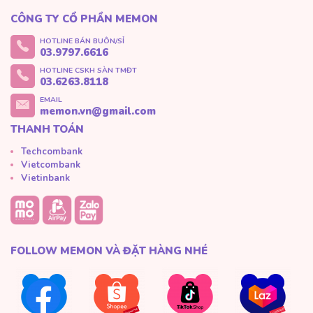
CÔNG TY CỔ PHẦN MEMON
HOTLINE BÁN BUÔN/SỈ
03.9797.6616
HOTLINE CSKH SÀN TMĐT
03.6263.8118
EMAIL
memon.vn@gmail.com
THANH TOÁN
Techcombank
Vietcombank
Vietinbank
FOLLOW MEMON VÀ ĐẶT HÀNG NHÉ