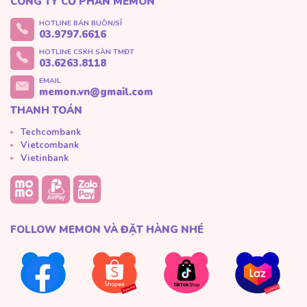
CÔNG TY CỔ PHẦN MEMON
HOTLINE BÁN BUÔN/SỈ
03.9797.6616
HOTLINE CSKH SÀN TMĐT
03.6263.8118
EMAIL
memon.vn@gmail.com
THANH TOÁN
Techcombank
Vietcombank
Vietinbank
FOLLOW MEMON VÀ ĐẶT HÀNG NHÉ