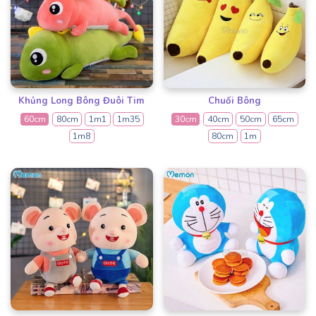
Khủng Long Bông Đuôi Tim
Chuối Bông
60cm
80cm
1m1
1m35
30cm
40cm
50cm
65cm
1m8
80cm
1m