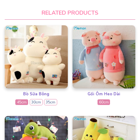
RELATED PRODUCTS
Bò Sữa Bông
Gối Ôm Heo Dài
45cm
30cm
35cm
60cm