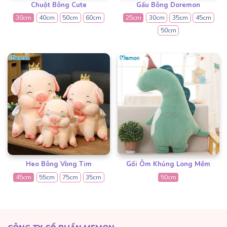
Chuột Bông Cute
Gấu Bông Doremon
30cm
40cm
50cm
60cm
25cm
30cm
35cm
45cm
50cm
Heo Bông Vòng Tim
Gối Ôm Khủng Long Mềm
45cm
55cm
75cm
35cm
50cm