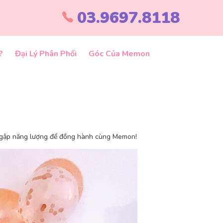
03.9697.8118
?
Đại Lý Phân Phối
Góc Của Memon
 ngập năng lượng để đồng hành cùng Memon!