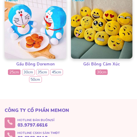
Gấu Bông Doremon
Gối Bông Cảm Xúc
25cm
30cm
35cm
45cm
30cm
50cm
CÔNG TY CỔ PHẦN MEMON
HOTLINE BÁN BUÔN/SỈ
03.9797.6616
HOTLINE CSKH SÀN TMĐT