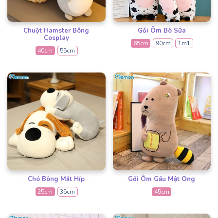
Chuột Hamster Bông
Gối Ôm Bò Sữa
Cosplay
65cm
90cm
1m1
40cm
55cm
Chó Bông Mắt Híp
Gối Ôm Gấu Mật Ong
25cm
35cm
45cm