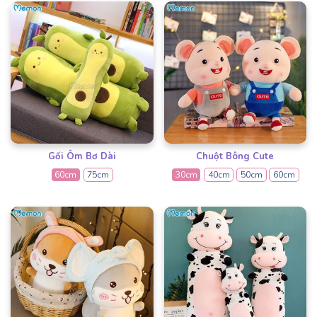
Gối Ôm Bơ Dài
Chuột Bông Cute
60cm
75cm
30cm
40cm
50cm
60cm