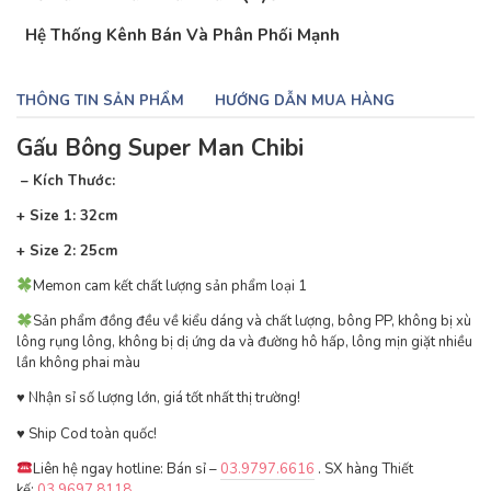
Hệ Thống Kênh Bán Và Phân Phối Mạnh
THÔNG TIN SẢN PHẨM
HƯỚNG DẪN MUA HÀNG
Gấu Bông Super Man Chibi
– Kích Thước:
+ Size 1: 32
cm
+ Size 2: 25
cm
Memon cam kết chất lượng sản phẩm loại 1
Sản phẩm đồng đều về kiểu dáng và chất lượng, bông PP, không bị xù
lông rụng lông, không bị dị ứng da và đường hô hấp, lông mịn giặt nhiều
lần không phai màu
♥ ️Nhận sỉ số lượng lớn, giá tốt nhất thị trường!
♥ ️Ship Cod toàn quốc!
Liên hệ ngay hotline: Bán sỉ –
03.9797.6616
. SX hàng Thiết
kế:
03.9697.8118