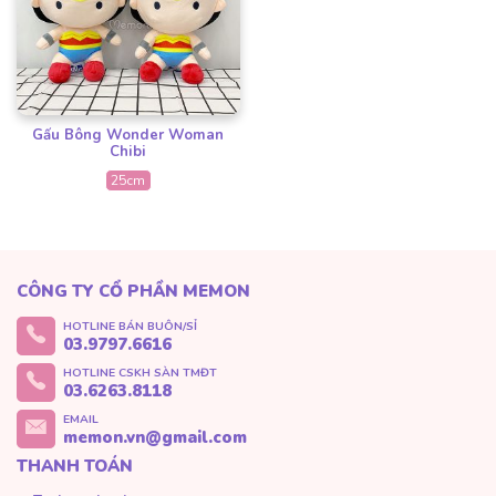
Gấu Bông Wonder Woman
Chibi
25cm
CÔNG TY CỔ PHẦN MEMON
HOTLINE BÁN BUÔN/SỈ
03.9797.6616
HOTLINE CSKH SÀN TMĐT
03.6263.8118
EMAIL
memon.vn@gmail.com
THANH TOÁN