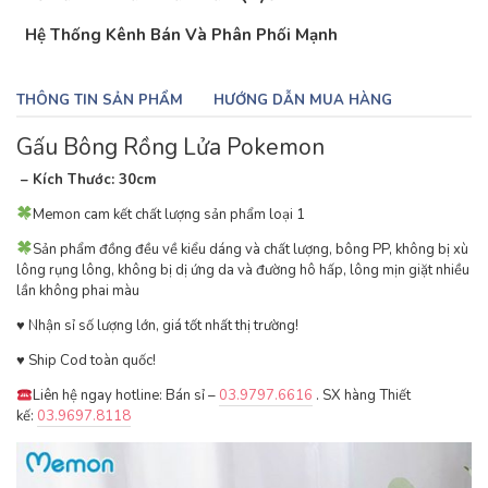
Hệ Thống Kênh Bán Và Phân Phối Mạnh
THÔNG TIN SẢN PHẨM
HƯỚNG DẪN MUA HÀNG
Gấu Bông Rồng Lửa Pokemon
– Kích Thước: 30cm
Memon cam kết chất lượng sản phẩm loại 1
Sản phẩm đồng đều về kiểu dáng và chất lượng, bông PP, không bị xù
lông rụng lông, không bị dị ứng da và đường hô hấp, lông mịn giặt nhiều
lần không phai màu
♥ ️Nhận sỉ số lượng lớn, giá tốt nhất thị trường!
♥ ️Ship Cod toàn quốc!
Liên hệ ngay hotline: Bán sỉ –
03.9797.6616
. SX hàng Thiết
kế:
03.9697.8118