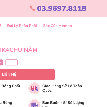
03.9697.8118
?
Đại Lý Phân Phối
Góc Của Memon
PIKACHU NẰM
m
50cm
LIÊN HỆ
 Bông Chất
Giao Hàng Sỉ/ Lẻ Toàn
Quốc
u Bông
Bán Buôn - Sỉ Số Lượng