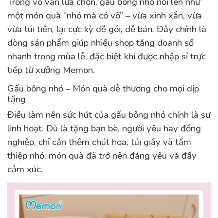
Trong vô vàn lựa chọn, gấu bông nhỏ nổi lên như
một món quà “nhỏ mà có võ” – vừa xinh xắn, vừa
vừa túi tiền, lại cực kỳ dễ gói, dễ bán. Đây chính là
dòng sản phẩm giúp nhiều shop tăng doanh số
nhanh trong mùa lễ, đặc biệt khi được nhập sỉ trực
tiếp từ xưởng Memon.
Gấu bông nhỏ – Món quà dễ thương cho mọi dịp
tặng
Điều làm nên sức hút của gấu bông nhỏ chính là sự
linh hoạt. Dù là tặng bạn bè, người yêu hay đồng
nghiệp, chỉ cần thêm chút hoa, túi giấy và tấm
thiệp nhỏ, món quà đã trở nên đáng yêu và đầy
cảm xúc.