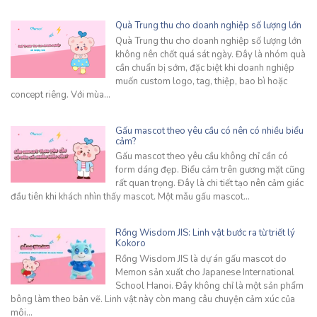
Quà Trung thu cho doanh nghiệp số lượng lớn
Quà Trung thu cho doanh nghiệp số lượng lớn
không nên chốt quá sát ngày. Đây là nhóm quà
cần chuẩn bị sớm, đặc biệt khi doanh nghiệp
muốn custom logo, tag, thiệp, bao bì hoặc
concept riêng. Với mùa…
Gấu mascot theo yêu cầu có nên có nhiều biểu
cảm?
Gấu mascot theo yêu cầu không chỉ cần có
form dáng đẹp. Biểu cảm trên gương mặt cũng
rất quan trọng. Đây là chi tiết tạo nên cảm giác
đầu tiên khi khách nhìn thấy mascot. Một mẫu gấu mascot…
Rồng Wisdom JIS: Linh vật bước ra từ triết lý
Kokoro
Rồng Wisdom JIS là dự án gấu mascot do
Memon sản xuất cho Japanese International
School Hanoi. Đây không chỉ là một sản phẩm
bông làm theo bản vẽ. Linh vật này còn mang câu chuyện cảm xúc của
môi…