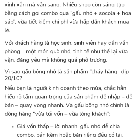
xinh xắn mà vẫn sang. Nhiều shop còn sáng tạo
bằng cách gói combo quà “gấu nhỏ + socola + hoa
sáp”, vừa tiết kiệm chi phí vừa hấp dẫn khách mua
lẻ.
Với khách hàng là học sinh, sinh viên hay dân văn
phòng – một món quà nhỏ, tinh tế như thế lại vừa
vặn, đáng yêu mà không quá phô trương.
Vì sao gấu bông nhỏ là sản phẩm “cháy hàng” dịp
20/10?
Nếu bạn là người kinh doanh theo mùa, chắc hẳn
hiểu rõ tầm quan trọng của sản phẩm dễ nhập – dễ
bán – quay vòng nhanh. Và gấu bông nhỏ chính là
dòng hàng “vừa túi vốn – vừa lòng khách”:
Giá vốn thấp – lời nhanh: gấu nhỏ dễ chia
combo, bán kèm hoặc bán riêng đều có lãi.