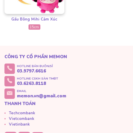
Gấu Bông Mihi Cảm Xúc
15cm
CÔNG TY CỔ PHẦN MEMON
HOTLINE BÁN BUÔN/SỈ
03.9797.6616
HOTLINE CSKH SÀN TMĐT
03.6263.8118
EMAIL
memon.vn@gmail.com
THANH TOÁN
Techcombank
Vietcombank
Vietinbank