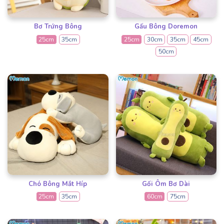
Bơ Trứng Bông
Gấu Bông Doremon
25cm
35cm
25cm
30cm
35cm
45cm
50cm
Chó Bông Mắt Híp
Gối Ôm Bơ Dài
25cm
35cm
60cm
75cm