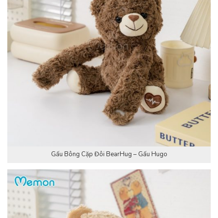
Gấu Bông Cặp Đôi BearHug – Gấu Hugo