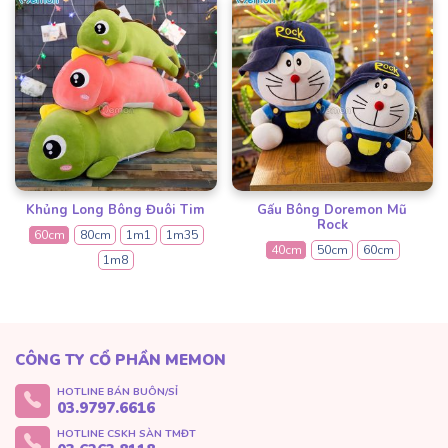
Khủng Long Bông Đuôi Tim
Gấu Bông Doremon Mũ
Rock
60cm
80cm
1m1
1m35
40cm
50cm
60cm
1m8
CÔNG TY CỔ PHẦN MEMON
HOTLINE BÁN BUÔN/SỈ
03.9797.6616
HOTLINE CSKH SÀN TMĐT