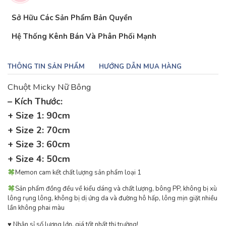
Sở Hữu Các Sản Phẩm Bản Quyền
Hệ Thống Kênh Bán Và Phân Phối Mạnh
THÔNG TIN SẢN PHẨM
HƯỚNG DẪN MUA HÀNG
Chuột Micky Nữ Bông
– Kích Thước:
+ Size 1: 90cm
+ Size 2: 70cm
+ Size 3: 60cm
+ Size 4: 50cm
Memon cam kết chất lượng sản phẩm loại 1
Sản phẩm đồng đều về kiểu dáng và chất lượng, bông PP, không bị xù
lông rụng lông, không bị dị ứng da và đường hô hấp, lông mịn giặt nhiều
lần không phai màu
♥ ️Nhận sỉ số lượng lớn, giá tốt nhất thị trường!