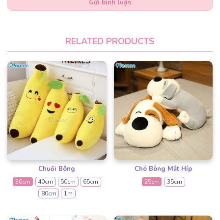
Gửi bình luận
RELATED PRODUCTS
Chuối Bông
Chó Bông Mắt Híp
30cm
40cm
50cm
65cm
25cm
35cm
80cm
1m