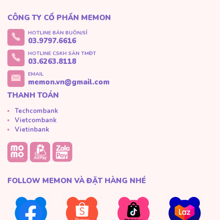
CÔNG TY CỔ PHẦN MEMON
HOTLINE BÁN BUÔN/SỈ
03.9797.6616
HOTLINE CSKH SÀN TMĐT
03.6263.8118
EMAIL
memon.vn@gmail.com
THANH TOÁN
Techcombank
Vietcombank
Vietinbank
FOLLOW MEMON VÀ ĐẶT HÀNG NHÉ