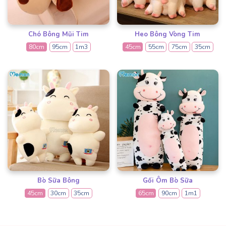
Chó Bông Mũi Tim
Heo Bông Vòng Tim
80cm
95cm
1m3
45cm
55cm
75cm
35cm
Bò Sữa Bông
Gối Ôm Bò Sữa
45cm
30cm
35cm
65cm
90cm
1m1