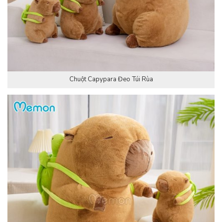
Chuột Capypara Đeo Túi Rùa