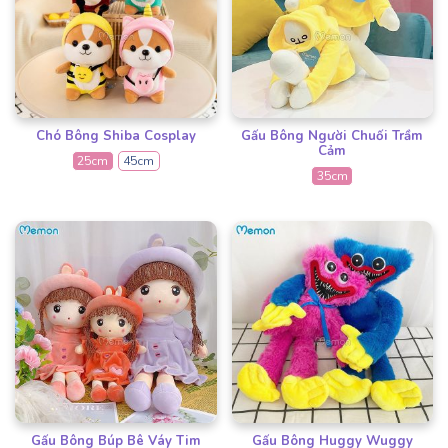
Chó Bông Shiba Cosplay
Gấu Bông Người Chuối Trầm
Cảm
25cm
45cm
35cm
Gấu Bông Búp Bê Váy Tim
Gấu Bông Huggy Wuggy