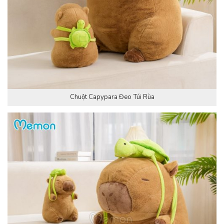
Chuột Capypara Đeo Túi Rùa