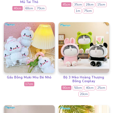
Mũ Tai Thỏ
45cm
35cm
28cm
15cm
40cm
60cm
70cm
1m
75cm
Gấu Bông Muki Miu Bé Nhỏ
Bộ 3 Mèo Hoàng Thượng
Bông Cosplay
17cm
90cm
50cm
40cm
25cm
20cm