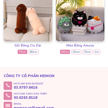
Gối Bông Ciu Dài
Mèo Bông Amuse
70cm
80cm
40cm
30cm
70cm
1m
CÔNG TY CỔ PHẦN MEMON
HOTLINE BÁN BUÔN/SỈ
03.9797.6616
HOTLINE CSKH SÀN TMĐT
03.6263.8118
EMAIL
memon.vn@gmail.com