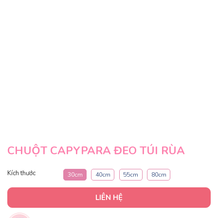
CHUỘT CAPYPARA ĐEO TÚI RÙA
Kích thước
30cm
40cm
55cm
80cm
LIÊN HỆ