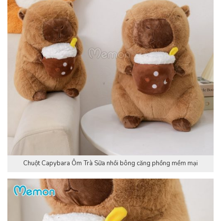
Chuột Capybara Ôm Trà Sữa nhồi bông căng phồng mềm mại