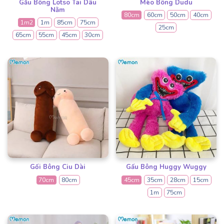
Gấu Bông Lotso Tai Dâu
Mèo Bông Dudu
Nằm
80cm
60cm
50cm
40cm
1m2
1m
85cm
75cm
25cm
65cm
55cm
45cm
30cm
Gối Bông Ciu Dài
Gấu Bông Huggy Wuggy
70cm
80cm
45cm
35cm
28cm
15cm
1m
75cm