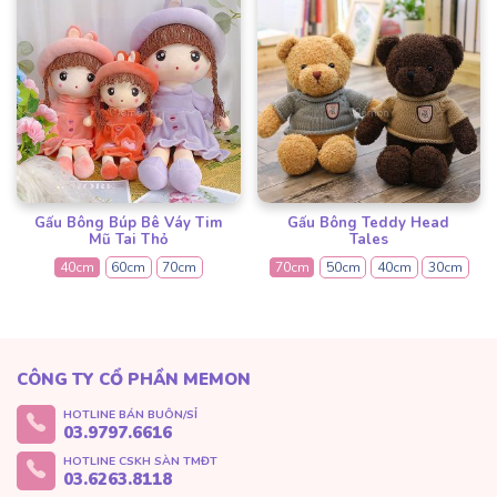
Gấu Bông Búp Bê Váy Tim
Gấu Bông Teddy Head
Mũ Tai Thỏ
Tales
40cm
60cm
70cm
70cm
50cm
40cm
30cm
CÔNG TY CỔ PHẦN MEMON
HOTLINE BÁN BUÔN/SỈ
03.9797.6616
HOTLINE CSKH SÀN TMĐT
03.6263.8118