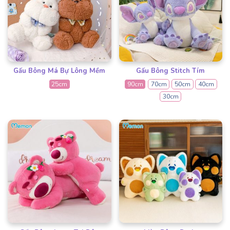
Gấu Bông Má Bự Lông Mềm
Gấu Bông Stitch Tím
25cm
90cm
70cm
50cm
40cm
30cm