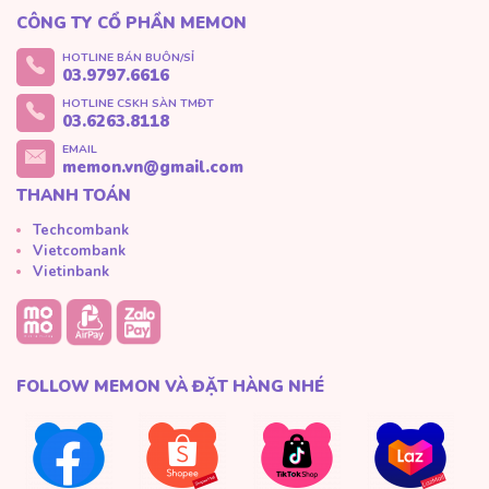
CÔNG TY CỔ PHẦN MEMON
HOTLINE BÁN BUÔN/SỈ
03.9797.6616
HOTLINE CSKH SÀN TMĐT
03.6263.8118
EMAIL
memon.vn@gmail.com
THANH TOÁN
Techcombank
Vietcombank
Vietinbank
FOLLOW MEMON VÀ ĐẶT HÀNG NHÉ