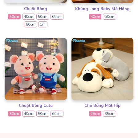
Chuối Bông
Khủng Long Baby Má Hồng
30cm
40cm
50cm
65cm
40cm
50cm
80cm
1m
Chuột Bông Cute
Chó Bông Mắt Híp
30cm
40cm
50cm
60cm
25cm
35cm