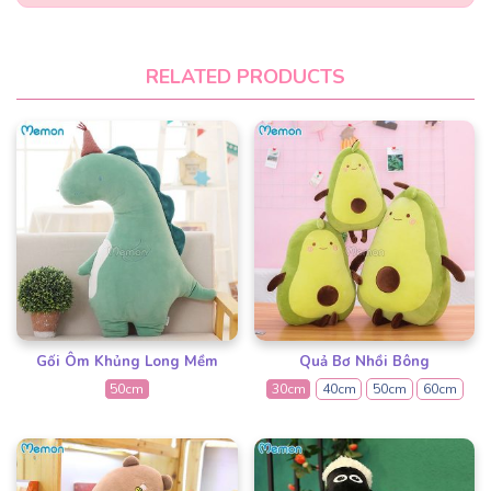
RELATED PRODUCTS
Gối Ôm Khủng Long Mềm
Quả Bơ Nhồi Bông
50cm
30cm
40cm
50cm
60cm