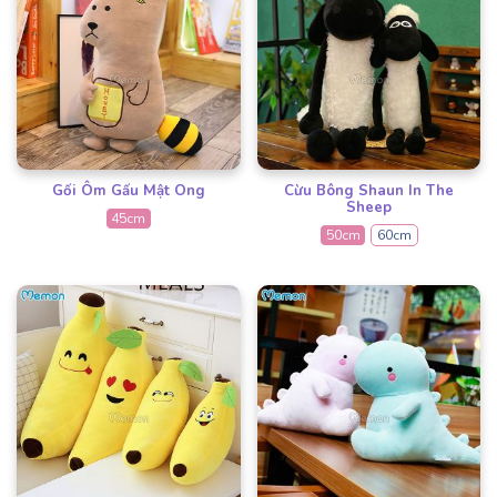
Gối Ôm Gấu Mật Ong
Cừu Bông Shaun In The
Sheep
45cm
50cm
60cm