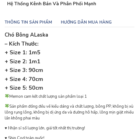
Hệ Thống Kênh Bán Và Phân Phối Mạnh
THÔNG TIN SẢN PHẨM
HƯỚNG DẪN MUA HÀNG
Chó Bông ALaska
– Kích Thước:
+ Size 1: 1m5
+ Size 2: 1m1
+ Size 3: 90cm
+ Size 4: 70cm
+ Size 5: 50cm
Memon cam kết chất lượng sản phẩm loại 1
Sản phẩm đồng đều về kiểu dáng và chất lượng, bông PP, không bị xù
lông rụng lông, không bị dị ứng da và đường hô hấp, lông mịn giặt nhiều
lần không phai màu
♥ ️Nhận sỉ số lượng lớn, giá tốt nhất thị trường!
♥ ️Ship Cod toàn quốc!