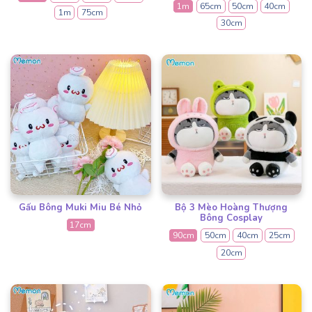
1m
65cm
50cm
40cm
1m
75cm
30cm
Gấu Bông Muki Miu Bé Nhỏ
Bộ 3 Mèo Hoàng Thượng
Bông Cosplay
17cm
90cm
50cm
40cm
25cm
20cm