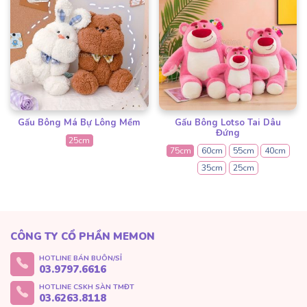
Gấu Bông Má Bự Lông Mềm
Gấu Bông Lotso Tai Dâu
Đứng
25cm
75cm
60cm
55cm
40cm
35cm
25cm
CÔNG TY CỔ PHẦN MEMON
HOTLINE BÁN BUÔN/SỈ
03.9797.6616
HOTLINE CSKH SÀN TMĐT
03.6263.8118