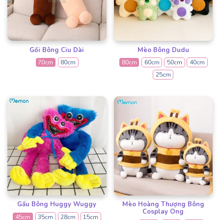
Gối Bông Ciu Dài
Mèo Bông Dudu
70cm
80cm
80cm
60cm
50cm
40cm
25cm
Gấu Bông Huggy Wuggy
Mèo Hoàng Thượng Bông
Cosplay Ong
45cm
35cm
28cm
15cm