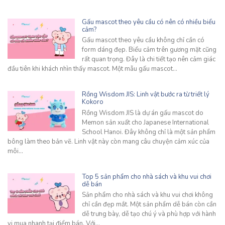
Gấu mascot theo yêu cầu có nên có nhiều biểu
cảm?
Gấu mascot theo yêu cầu không chỉ cần có
form dáng đẹp. Biểu cảm trên gương mặt cũng
rất quan trọng. Đây là chi tiết tạo nên cảm giác
đầu tiên khi khách nhìn thấy mascot. Một mẫu gấu mascot…
Rồng Wisdom JIS: Linh vật bước ra từ triết lý
Kokoro
Rồng Wisdom JIS là dự án gấu mascot do
Memon sản xuất cho Japanese International
School Hanoi. Đây không chỉ là một sản phẩm
bông làm theo bản vẽ. Linh vật này còn mang câu chuyện cảm xúc của
môi…
Top 5 sản phẩm cho nhà sách và khu vui chơi
dễ bán
Sản phẩm cho nhà sách và khu vui chơi không
chỉ cần đẹp mắt. Một sản phẩm dễ bán còn cần
dễ trưng bày, dễ tạo chú ý và phù hợp với hành
vi mua nhanh tại điểm bán. Với…