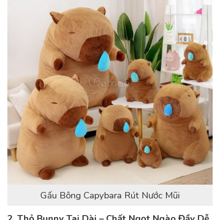
Gấu Bông Capybara Rút Nước Mũi
2. Thỏ Bunny Tai Dài – Chất Ngọt Ngào Đầy Dễ