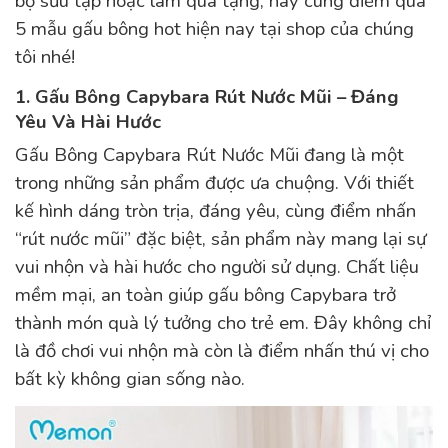
bộ sưu tập hoặc làm quà tặng, hãy cùng điểm qua
5 mẫu gấu bông hot hiện nay tại shop của chúng
tôi nhé!
1. Gấu Bông Capybara Rút Nước Mũi – Đáng
Yêu Và Hài Hước
Mẫu gấu bô
ng hot hiện nay
Gấu Bông Capybara Rút Nước Mũi đang là một
trong những sản phẩm được ưa chuộng. Với thiết
kế hình dáng tròn trịa, đáng yêu, cùng điểm nhấn
“rút nước mũi” đặc biệt, sản phẩm này mang lại sự
vui nhộn và hài hước cho người sử dụng. Chất liệu
mềm mại, an toàn giúp gấu bông Capybara trở
thành món quà lý tưởng cho trẻ em. Đây không chỉ
là đồ chơi vui nhộn mà còn là điểm nhấn thú vị cho
bất kỳ không gian sống nào.