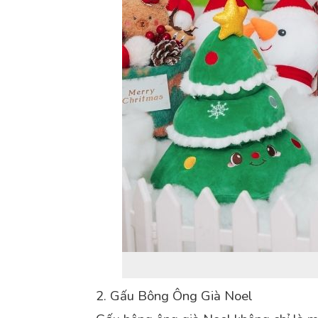
2. Gấu Bông Ông Già Noel