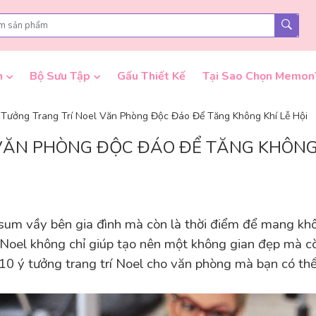
n
Bộ Sưu Tập
Gấu Thiết Kế
Tại Sao Chọn Memon
 Tưởng Trang Trí Noel Văn Phòng Độc Đáo Để Tăng Không Khí Lễ Hội
VĂN PHÒNG ĐỘC ĐÁO ĐỂ TĂNG KHÔNG 
i sum vầy bên gia đình mà còn là thời điểm để mang k
p Noel không chỉ giúp tạo nên một không gian đẹp mà c
à 10 ý tưởng trang trí Noel cho văn phòng mà bạn có t