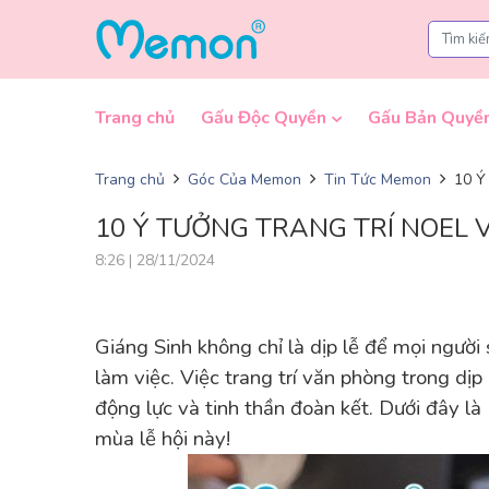
Skip to content
Trang chủ
Gấu Độc Quyền
Gấu Bản Quyề
Trang chủ
Góc Của Memon
Tin Tức Memon
10 Ý
10 Ý TƯỞNG TRANG TRÍ NOEL 
8:26 | 28/11/2024
Giáng Sinh không chỉ là dịp lễ để mọi ngườ
làm việc. Việc trang trí văn phòng trong dị
động lực và tinh thần đoàn kết. Dưới đây l
mùa lễ hội này!