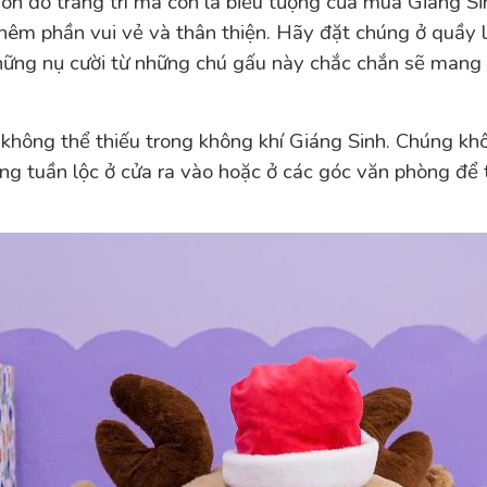
ón đồ trang trí mà còn là biểu tượng của mùa Giáng S
hêm phần vui vẻ và thân thiện. Hãy đặt chúng ở quầy l
ững nụ cười từ những chú gấu này chắc chắn sẽ mang l
 không thể thiếu trong không khí Giáng Sinh. Chúng kh
ông tuần lộc ở cửa ra vào hoặc ở các góc văn phòng để 